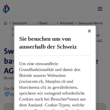
Swisscom
Basel-
Allschwil
Swisscom World
Shops &
Landschaft
Partner -
Öffnungszeiten
baselnetgroup
Sie besuchen uns von
Shop Service AG
ausserhalb der Schweiz
Swisscom World Partner -
baselnetgroup Shop Service
Um eine einwandfreie
AG
Grundfunktionalität und damit den
Betrieb unserer Webseiten
Binningerstrasse 92,
4123 Allschwil, Schweiz
(swisscom.ch, blueplus.ch und
bluecinema.ch) zu gewährleisten,
Die Öffnungszeiten erfahren Sie direkt im Shop
speichern wir zwingend erforderliche
Anreise planen
Cookies auch bei Besucher*innen aus
dem Ausland. Cookie-Typen, welche