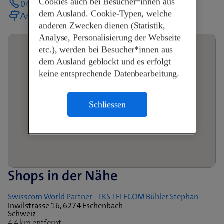
Cookies auch bei Besucher*innen aus
041 220 76 10
dem Ausland. Cookie-Typen, welche
Anreise planen
anderen Zwecken dienen (Statistik,
Analyse, Personalisierung der Webseite
etc.), werden bei Besucher*innen aus
dem Ausland geblockt und es erfolgt
keine entsprechende Datenbearbeitung.
Schliessen
Shops in der Nähe
Swisscom World Partner - TKS TELECOM Bühler Stephan
Inwilstrasse 16, 6274 Eschenbach
Schweiz
4,4 km entfernt