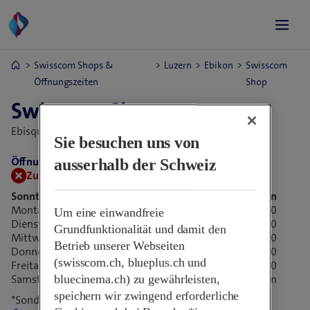
Swisscom Shops &
Luzern
Ebikon
Swisscom
Öffnungszeiten
Shop
Swisscom Shop
Ebisquare-Str. 1,
6030 Ebikon, Schweiz
Sie besuchen uns von
Öffnungszeiten:
ausserhalb der Schweiz
Zurzeit geschlossen.
Öffnet morgen um 09:00
Sonntag
Geschlossen
Montag
09:00-19:00
Um eine einwandfreie
Dienstag
09:00-19:00
Grundfunktionalität und damit den
Mittwoch
*
09:00-21:00
Betrieb unserer Webseiten
Donnerstag
09:00-19:00
(swisscom.ch, blueplus.ch und
Freitag
*
09:00-17:00
Samstag
*
Geschlossen
bluecinema.ch) zu gewährleisten,
speichern wir zwingend erforderliche
*Sonderöffnungszeiten