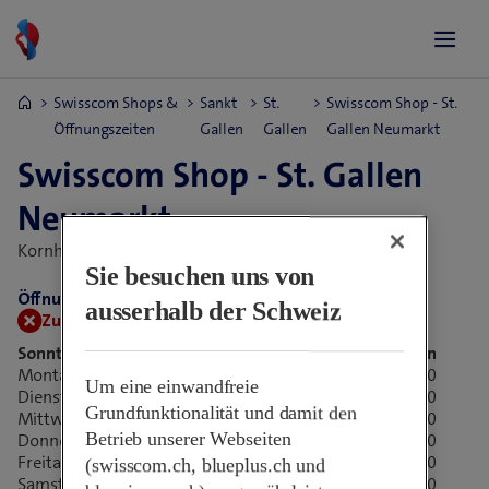
Swisscom Shops &
Sankt
St.
Swisscom Shop - St.
Öffnungszeiten
Gallen
Gallen
Gallen Neumarkt
Swisscom Shop - St. Gallen
Neumarkt
Kornhausstr. 28,
9000 St. Gallen, Schweiz
Sie besuchen uns von
Öffnungszeiten:
ausserhalb der Schweiz
Zurzeit geschlossen.
Öffnet morgen um 09:00
Sonntag
Geschlossen
Montag
09:00-18:30
Um eine einwandfreie
Dienstag
09:00-18:30
Grundfunktionalität und damit den
Mittwoch
09:00-18:30
Betrieb unserer Webseiten
Donnerstag
09:00-18:30
Freitag
09:00-18:30
(swisscom.ch, blueplus.ch und
Samstag
09:00-17:00