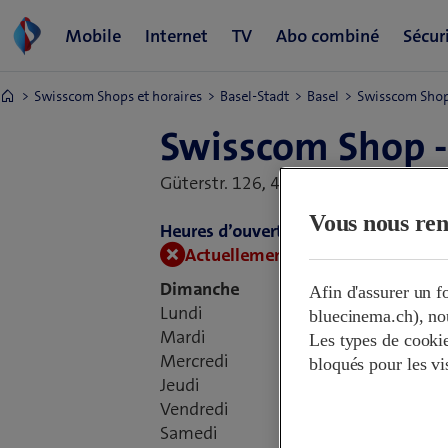
Swisscom Shops et horaires
Basel-Stadt
Basel
Swisscom Shop 
Swisscom Shop -
Güterstr. 126,
4053 Basel, Suisse
Vous nous ren
Heures d’ouverture:
Actuellement fermé.
Ouvre demai
Dimanche
Afin d'assurer un 
Lundi
09:
bluecinema.ch), nou
Mardi
09:
Les types de cookies
Mercredi
09:
bloqués pour les vi
Jeudi
09:
Vendredi
09:
Samedi