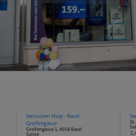
Swisscom Shop - Basel
Sw
St.
Greifengasse
Su
Greifengasse 1, 4058 Basel
2,
Suisse