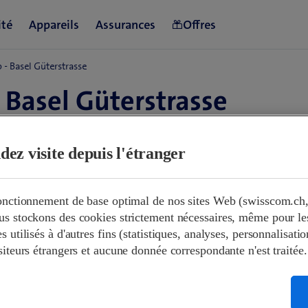
- Basel Güterstrasse
 Basel Güterstrasse
dez visite depuis l'étranger
n à 09:00
Fermé
fonctionnement de base optimal de nos sites Web (swisscom.ch,
00-12:00
13:30-18:00
s stockons des cookies strictement nécessaires, même pour les 
00-12:00
13:30-18:00
 utilisés à d'autres fins (statistiques, analyses, personnalisation
00-12:00
13:30-18:00
siteurs étrangers et aucune donnée correspondante n'est traitée.
00-12:00
13:30-18:00
00-12:00
13:30-18:00
Fermé