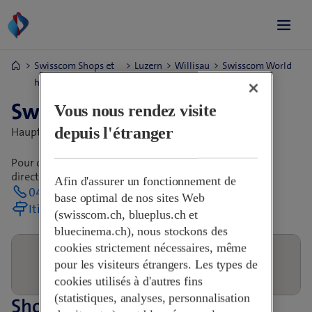
Swisscom Shops et
Luzern
Willisau
Swisscom World
horaires
Partner
Swisscom World Partner
Vous nous rendez visite
depuis l'étranger
Hauptgasse 16,
6130 Willisau, Suisse
Pour connaître les heures d’ouverture, contactez
directement le Shop.
Afin d'assurer un fonctionnement de
041 970 22 00
base optimal de nos sites Web
Itinéraire
(swisscom.ch, blueplus.ch et
bluecinema.ch), nous stockons des
cookies strictement nécessaires, même
pour les visiteurs étrangers. Les types de
cookies utilisés à d'autres fins
(statistiques, analyses, personnalisation
Shops à proximité