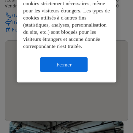
cookies strictement nécessaires, même
Vendredi
09:00-12:30
13:30-18:30
pour les visiteurs étrangers. Les types de
071 412 70 10
cookies utilisés à d'autres fins
Itinéraire
(statistiques, analyses, personnalisation
Fixer un rendez-vous
du site, etc.) sont bloqués pour les
visiteurs étrangers et aucune donnée
correspondante n'est traitée.
Fermer