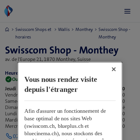
Swisscom Shops et
Wallis
Monthey
Swisscom Shop -
horaires
Monthey
Swisscom Shop - Monthey
av. de l'Europe 21,
1870 Monthey, Suisse
Heures d’ouverture:
Vous nous rendez visite
Ouvert maintenant
Ferme à 18:30
depuis l'étranger
Jeudi
09:00-18:30
Vendredi
09:00-21:00
Samedi
08:00-17:00
Dimanche
Fermé
Afin d'assurer un fonctionnement de
Lundi
09:00-18:30
base optimal de nos sites Web
Mardi
09:00-18:30
(swisscom.ch, blueplus.ch et
Mercredi
09:00-18:30
bluecinema.ch), nous stockons des
024 472 50 72