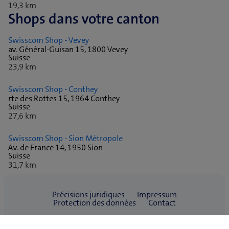
19,3 km
Shops dans votre canton
Swisscom Shop - Vevey
av. Général-Guisan 15, 1800 Vevey
Suisse
23,9 km
Swisscom Shop - Conthey
rte des Rottes 15, 1964 Conthey
Suisse
27,6 km
Swisscom Shop - Sion Métropole
Av. de France 14, 1950 Sion
Suisse
31,7 km