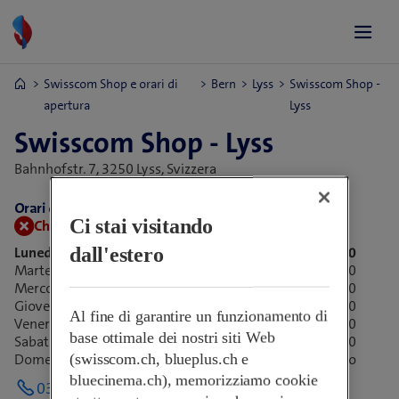
Swisscom Shop e orari di
Bern
Lyss
Swisscom Shop -
apertura
Lyss
Swisscom Shop - Lyss
Bahnhofstr. 7,
3250 Lyss, Svizzera
Orari di apertura:
Ci stai visitando
Chiuso adesso.
Apre alle 09:00
dall'estero
Lunedì
09:00-12:30
13:30-18:30
Martedì
09:00-12:30
13:30-18:30
Mercoledì
09:00-12:30
13:30-18:30
Giovedì
09:00-12:30
13:30-18:30
Al fine di garantire un funzionamento di
Venerdì
09:00-12:30
13:30-18:30
base ottimale dei nostri siti Web
Sabato
09:00-16:00
(swisscom.ch, blueplus.ch e
Domenica
Chiuso
bluecinema.ch), memorizziamo cookie
032 385 25 75