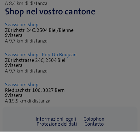
A 8,4 km di distanza
Shop nel vostro cantone
Swisscom Shop
Zürichstr. 24C, 2504 Biel/Bienne
Svizzera
A 9,7 km di distanza
Swisscom Shop - Pop-Up Boujean
Zürichstrasse 24C, 2504 Biel
Svizzera
A 9,7 km di distanza
Swisscom Shop
Riedbachstr. 100, 3027 Bern
Svizzera
A 15,5 km di distanza