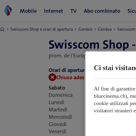
Swisscom Shop e orari di apertura
Genève
Genève
Swisscom 
Swisscom Shop -
prom. de l'Europe 11,
1203 Genève, S
Ci stai visita
Orari di apertura:
Chiuso adesso.
Apre alle 09:00
Sabato
Al fine di garantir
Domenica
bluecinema.ch), mem
Lunedì
cookie utilizzati pe
Martedì
visitatori stranieri
Mercoledì
Giovedì
Venerdì