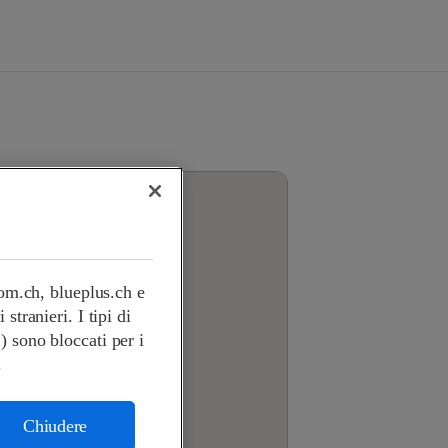
com.ch, blueplus.ch e
tranieri. I tipi di
.) sono bloccati per i
.
Chiudere