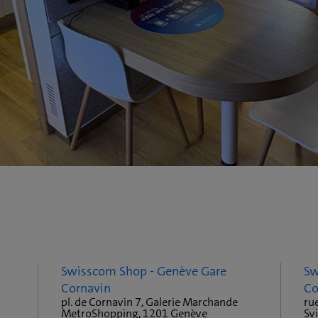
Swisscom Shop - Genève Gare
Sw
Cornavin
Co
pl. de Cornavin 7, Galerie Marchande
ru
MetroShopping, 1201 Genève
Sv