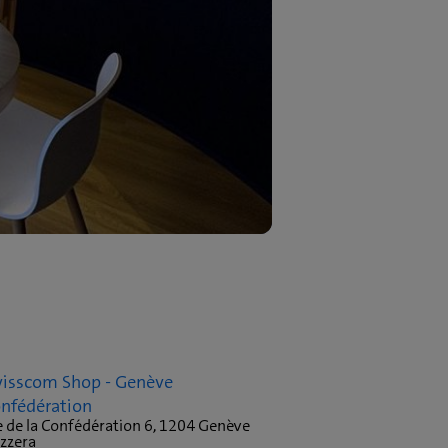
isscom Shop - Genève
nfédération
e de la Confédération 6, 1204 Genève
izzera