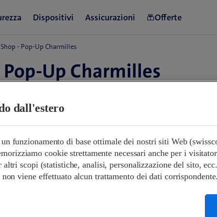
Shop - Pop-Up Charmilles
 Pop-Up Charmilles
vizzera
ndo dall'estero
09:00-18:00
e un funzionamento di base ottimale dei nostri siti Web (swiss
Chiuso
orizziamo cookie strettamente necessari anche per i visitatori s
09:00-19:00
r altri scopi (statistiche, analisi, personalizzazione del sito, ecc
09:00-19:00
 e non viene effettuato alcun trattamento dei dati corrispondente
09:00-19:00
09:00-19:30
09:00-19:30