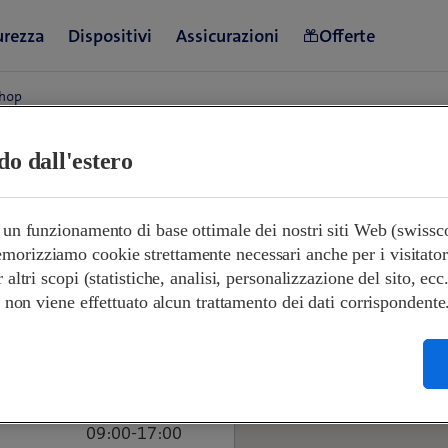
Shop
ndo dall'estero
ra
e un funzionamento di base ottimale dei nostri siti Web (swiss
orizziamo cookie strettamente necessari anche per i visitatori s
r altri scopi (statistiche, analisi, personalizzazione del sito, ecc
08:00-17:00
 e non viene effettuato alcun trattamento dei dati corrispondente
Chiuso
09:00-19:00
09:00-19:00
09:00-21:00
09:00-19:00
09:00-17:00