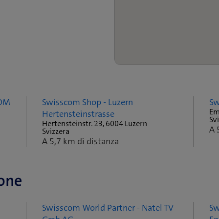
COM
Swisscom Shop - Luzern
Sw
Em
Hertensteinstrasse
Sv
Hertensteinstr. 23, 6004 Luzern
A 
Svizzera
A 5,7 km di distanza
tone
Swisscom World Partner - Natel TV
Sw