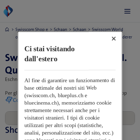
Swisscom Shop e
Schaan
Schaan
Swisscom World
orari di apertura
Partner - H. Quaderer
AG
Ci stai visitando
Swisscom World Partner - H.
dall'estero
Quaderer AG
Eschnerstrasse 5,
9494 Schaan, Svizzera
Al fine di garantire un funzionamento di
base ottimale dei nostri siti Web
Per gli orari di apertura, rivolgersi direttamente allo Shop
(swisscom.ch, blueplus.ch e
Come arrivare
bluecinema.ch), memorizziamo cookie
strettamente necessari anche per i
visitatori stranieri. I tipi di cookie
utilizzati per altri scopi (statistiche,
Shop nelle vicinanze
analisi, personalizzazione del sito, ecc.)