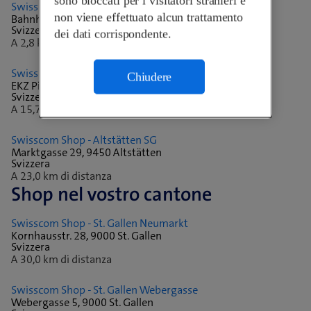
sono bloccati per i visitatori stranieri e
Swisscom Shop - Buchs Bahnhof
non viene effettuato alcun trattamento
Bahnhofplatz 2, 9470 Buchs
Svizzera
dei dati corrispondente.
A 2,8 km di distanza
Swisscom Shop - Mels
Chiudere
EKZ Pizolpark , 8887 Mels
Svizzera
A 15,7 km di distanza
Swisscom Shop - Altstätten SG
Marktgasse 29, 9450 Altstätten
Svizzera
A 23,0 km di distanza
Shop nel vostro cantone
Swisscom Shop - St. Gallen Neumarkt
Kornhausstr. 28, 9000 St. Gallen
Svizzera
A 30,0 km di distanza
Swisscom Shop - St. Gallen Webergasse
Webergasse 5, 9000 St. Gallen