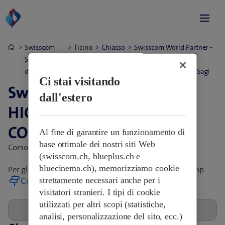
Swisscom
Ticino
Chiasso
Swisscom World Partner -
Shop e orari
HIGHTECH
di apertura
COMMUNICATIONS Sagl
Ci stai visitando
Swisscom World Partner -
dall'estero
HIGHTECH
COMMUNICATIONS Sagl
Al fine di garantire un funzionamento di
base ottimale dei nostri siti Web
Corso San Gottardo 27,
6830 Chiasso, Svizzera
(swisscom.ch, blueplus.ch e
bluecinema.ch), memorizziamo cookie
Per gli orari di apertura, rivolgersi direttamente allo Shop
Come arrivare
strettamente necessari anche per i
visitatori stranieri. I tipi di cookie
utilizzati per altri scopi (statistiche,
analisi, personalizzazione del sito, ecc.)