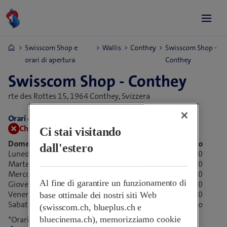
Swisscom Shop e
Wallis
Conthey
Swisscom Shop -
orari di apertura
Conthey
Swisscom Shop - Conthey
rte des Rottes 15,
1964 Conthey, Svizzera
Orari di apertura:
Chiuso adesso.
Apre domani alle 09:00
Ci stai visitando
Domenica
Chiuso
dall'estero
Lunedì
09:00-18:30
Martedì
09:00-18:30
Mercoledì
09:00-18:30
Al fine di garantire un funzionamento di
Giovedì
09:00-18:30
Venerdì
09:00-20:00
base ottimale dei nostri siti Web
Sabato
*
Chiuso
(swisscom.ch, blueplus.ch e
bluecinema.ch), memorizziamo cookie
*Orari di apertura speciali