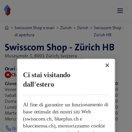
Swisscom Shop e orari
Zürich
Zürich
Swisscom Shop -
di apertura
Zürich HB
Swisscom Shop - Zürich HB
Museumstr. 1,
8001 Zürich, Svizzera
Orari di apertura:
Ci stai visitando
Chiuso adesso.
Apre alle 09:00
dall'estero
Giovedì
09:00-21:00
Venerdì
09:00-21:00
Sabato
09:00-20:00
Domenica
09:00-20:00
Al fine di garantire un funzionamento di
Lunedì
09:00-21:00
base ottimale dei nostri siti Web
Martedì
09:00-21:00
(swisscom.ch, blueplus.ch e
Mercoledì
09:00-21:00
bluecinema.ch), memorizziamo cookie
043 344 87 36