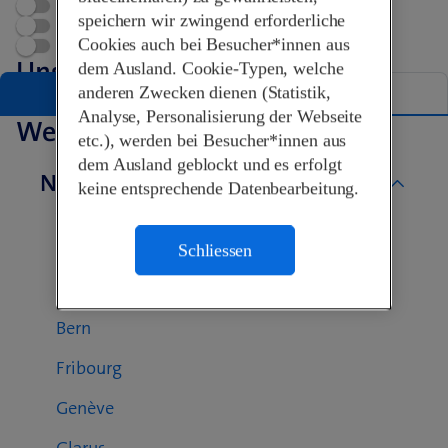
Jetzt geöffnet
speichern wir zwingend erforderliche
Terminvereinbarung
Cookies auch bei Besucher*innen aus
Swisscom World Partner
Unsere Shops in Therwil
dem Ausland. Cookie-Typen, welche
anderen Zwecken dienen (Statistik,
Liste
Karte
Analyse, Personalisierung der Webseite
Weitere Swisscom Shops
etc.), werden bei Besucher*innen aus
dem Ausland geblockt und es erfolgt
Nach Kanton
keine entsprechende Datenbearbeitung.
Aargau
Basel-Landschaft
Schliessen
Basel-Stadt
Bern
Fribourg
Genève