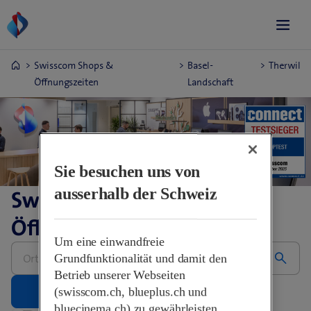
Swisscom Shops &
Basel-
Therwil
Öffnungszeiten
Landschaft
Sie besuchen uns von
ausserhalb der Schweiz
Swisscom Shops &
Öffnungszeiten
Um eine einwandfreie
Bitte
Grundfunktionalität und damit den
Adresse
eingeben
Betrieb unserer Webseiten
(swisscom.ch, blueplus.ch und
bluecinema.ch) zu gewährleisten,