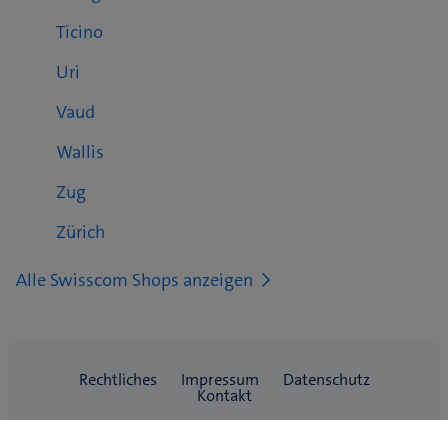
Ticino
Uri
Vaud
Wallis
Zug
Zürich
Alle Swisscom Shops anzeigen