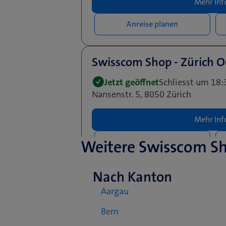
Mehr Inf
Anreise planen
Swisscom Shop - Zürich O
Jetzt geöffnet
Schliesst um 18:
Nansenstr. 5, 8050 Zürich
Mehr Inf
Weitere Swisscom S
Anreise planen
Nach Kanton
Swisscom World Partner -
Aargau
Limmatstrasse 210, 8005 Zürich
Bern
Mehr Inf