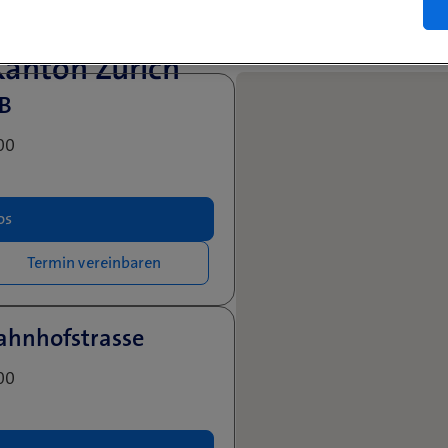
einbarung
Swisscom World Partner
anton Zürich
HB
00
os
Termin vereinbaren
ahnhofstrasse
00