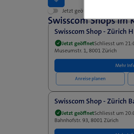
Jetzt geöffnet
Terminver
Swisscom Shops im K
Swisscom Shop - Zürich 
Jetzt geöffnet
Schliesst um 21:
Museumstr. 1, 8001 Zürich
Mehr Inf
Anreise planen
Swisscom Shop - Zürich B
Jetzt geöffnet
Schliesst um 20:
Bahnhofstr. 93, 8001 Zürich