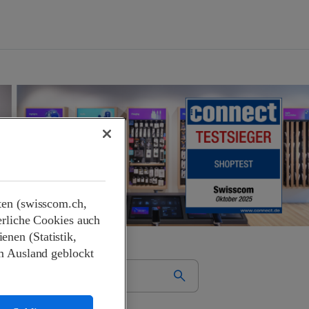
ten (swisscom.ch,
erliche Cookies auch
nen (Statistik,
m Ausland geblockt