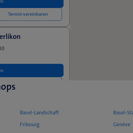
os
Termin vereinbaren
erlikon
30
os
hops
Termin vereinbaren
 Schaefer AG
Basel-Landschaft
Basel-St
Fribourg
Genève
os