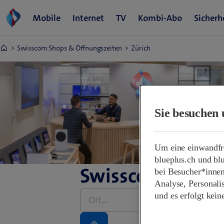
Swisscom Shops & Öffnungszeiten
Zürich
Sie besuchen 
Um eine einwandfre
blueplus.ch und bl
Swisscom Shops
bei Besucher*innen
Analyse, Personali
Bitte
und es erfolgt kei
Adresse
eingeben