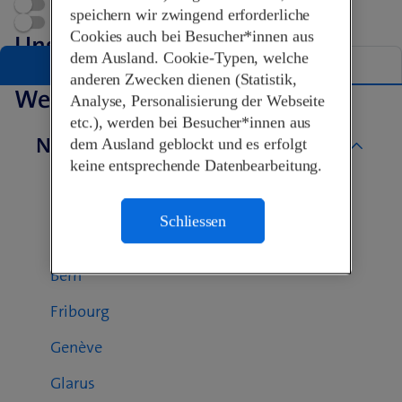
Terminvereinbarung
speichern wir zwingend erforderliche
Swisscom World Partner
Cookies auch bei Besucher*innen aus
Unsere Shops in Basel
dem Ausland. Cookie-Typen, welche
Liste
Karte
anderen Zwecken dienen (Statistik,
Weitere Swisscom Shops
Analyse, Personalisierung der Webseite
etc.), werden bei Besucher*innen aus
Nach Kanton
dem Ausland geblockt und es erfolgt
keine entsprechende Datenbearbeitung.
Aargau
Basel-Landschaft
Schliessen
Basel-Stadt
Bern
Fribourg
Genève
Glarus