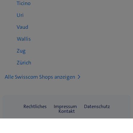
Ticino
Uri
Vaud
Wallis
Zug
Zürich
Alle Swisscom Shops anzeigen