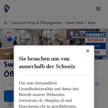
Swisscom Shops & Öffnungszeiten
Basel-Stadt
Basel
Sie besuchen uns von
Swisscom Shops &
ausserhalb der Schweiz
Öffnungszeiten
Bitte
Um eine einwandfreie
Adresse
eingeben
Grundfunktionalität und damit den
Betrieb unserer Webseiten
(swisscom.ch, blueplus.ch und
Jetzt geöffnet
bluecinema.ch) zu gewährleisten,