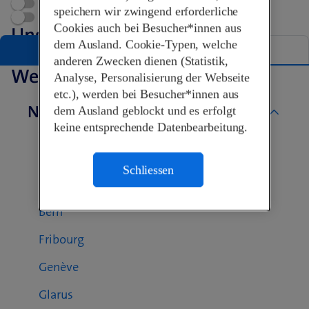
Terminvereinbarung
speichern wir zwingend erforderliche
Swisscom World Partner
Cookies auch bei Besucher*innen aus
Unsere Shops in Saanen
dem Ausland. Cookie-Typen, welche
Liste
Karte
anderen Zwecken dienen (Statistik,
Weitere Swisscom Shops
Analyse, Personalisierung der Webseite
etc.), werden bei Besucher*innen aus
Nach Kanton
dem Ausland geblockt und es erfolgt
keine entsprechende Datenbearbeitung.
Aargau
Basel-Landschaft
Schliessen
Basel-Stadt
Bern
Fribourg
Genève
Glarus