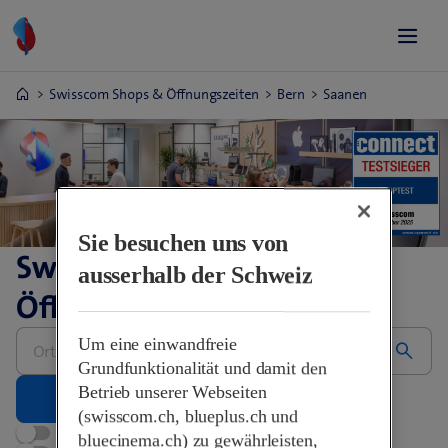
Swisscom Shops & Öffnungszeiten
Bern
Saanen
Sie besuchen uns von
Swisscom Shops &
ausserhalb der Schweiz
Öffnungszeiten
Bitte
Um eine einwandfreie
Adresse
eingeben
Grundfunktionalität und damit den
Betrieb unserer Webseiten
(swisscom.ch, blueplus.ch und
Jetzt geöffnet
bluecinema.ch) zu gewährleisten,