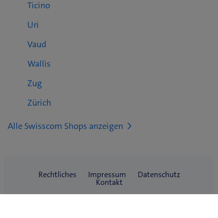
Ticino
Uri
Vaud
Wallis
Zug
Zürich
Alle Swisscom Shops anzeigen