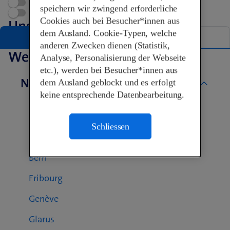
Terminvereinbarung
speichern wir zwingend erforderliche
Swisscom World Partner
Cookies auch bei Besucher*innen aus
Unsere Shops in Glarus
dem Ausland. Cookie-Typen, welche
Liste
Karte
anderen Zwecken dienen (Statistik,
Weitere Swisscom Shops
Analyse, Personalisierung der Webseite
etc.), werden bei Besucher*innen aus
Nach Kanton
dem Ausland geblockt und es erfolgt
keine entsprechende Datenbearbeitung.
Aargau
Basel-Landschaft
Schliessen
Basel-Stadt
Bern
Fribourg
Genève
Glarus