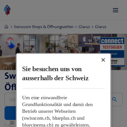
Swisscom Shops & Öffnungszeiten
Glarus
Glarus
Sie besuchen uns von
Swisscom Shops &
ausserhalb der Schweiz
Öffnungszeiten
Bitte
Um eine einwandfreie
Adresse
eingeben
Grundfunktionalität und damit den
Betrieb unserer Webseiten
(swisscom.ch, blueplus.ch und
Jetzt geöffnet
bluecinema.ch) zu gewährleisten,