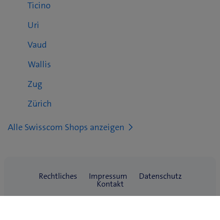
Ticino
Uri
Vaud
Wallis
Zug
Zürich
Alle Swisscom Shops anzeigen