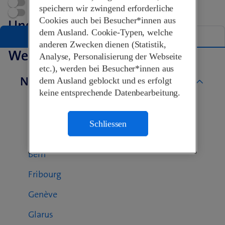
Terminvereinbarung
speichern wir zwingend erforderliche
Swisscom World Partner
Cookies auch bei Besucher*innen aus
Unsere Shops in Porrentruy
dem Ausland. Cookie-Typen, welche
Liste
Karte
anderen Zwecken dienen (Statistik,
Weitere Swisscom Shops
Analyse, Personalisierung der Webseite
etc.), werden bei Besucher*innen aus
Nach Kanton
dem Ausland geblockt und es erfolgt
keine entsprechende Datenbearbeitung.
Aargau
Basel-Landschaft
Schliessen
Basel-Stadt
Bern
Fribourg
Genève
Glarus