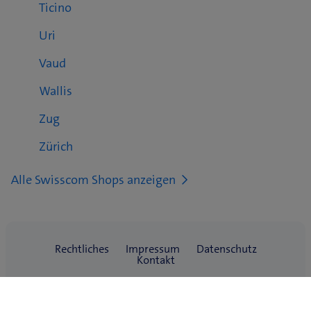
Ticino
Uri
Vaud
Wallis
Zug
Zürich
Alle Swisscom Shops anzeigen