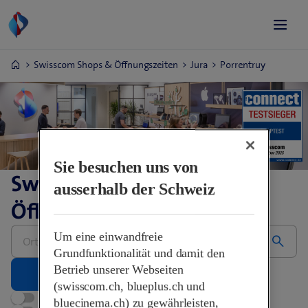
Swisscom Shops & Öffnungszeiten
Jura
Porrentruy
Sie besuchen uns von
Swisscom Shops &
ausserhalb der Schweiz
Öffnungszeiten
Bitte
Um eine einwandfreie
Adresse
eingeben
Grundfunktionalität und damit den
Betrieb unserer Webseiten
(swisscom.ch, blueplus.ch und
Jetzt geöffnet
bluecinema.ch) zu gewährleisten,