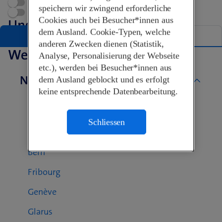
Terminvereinbarung
speichern wir zwingend erforderliche
Swisscom World Partner
Cookies auch bei Besucher*innen aus
Unsere Shops in Willisau
dem Ausland. Cookie-Typen, welche
Liste
Karte
anderen Zwecken dienen (Statistik,
Weitere Swisscom Shops
Analyse, Personalisierung der Webseite
etc.), werden bei Besucher*innen aus
Nach Kanton
dem Ausland geblockt und es erfolgt
keine entsprechende Datenbearbeitung.
Aargau
Basel-Landschaft
Schliessen
Basel-Stadt
Bern
Fribourg
Genève
Glarus