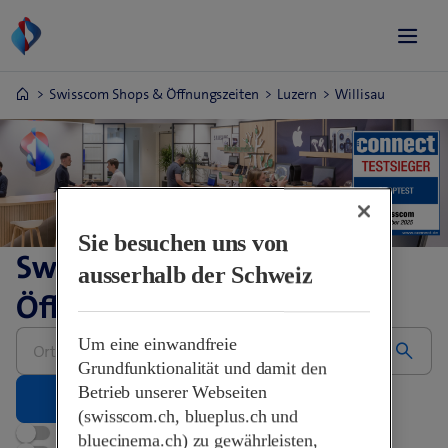
Swisscom Shops & Öffnungszeiten
Luzern
Willisau
Sie besuchen uns von
Swisscom Shops &
ausserhalb der Schweiz
Öffnungszeiten
Bitte
Um eine einwandfreie
Adresse
eingeben
Grundfunktionalität und damit den
Betrieb unserer Webseiten
(swisscom.ch, blueplus.ch und
Jetzt geöffnet
bluecinema.ch) zu gewährleisten,