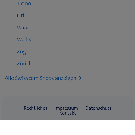
Ticino
Uri
Vaud
Wallis
Zug
Zürich
Alle Swisscom Shops anzeigen