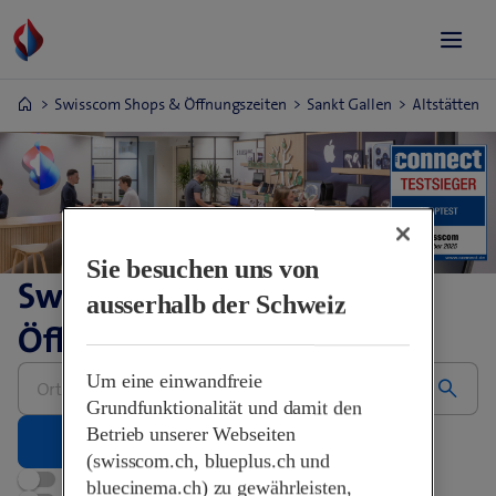
Swisscom Shops & Öffnungszeiten
Sankt Gallen
Altstätten
Sie besuchen uns von
Swisscom Shops &
ausserhalb der Schweiz
Öffnungszeiten
Bitte
Um eine einwandfreie
Adresse
eingeben
Grundfunktionalität und damit den
Betrieb unserer Webseiten
(swisscom.ch, blueplus.ch und
Jetzt geöffnet
bluecinema.ch) zu gewährleisten,