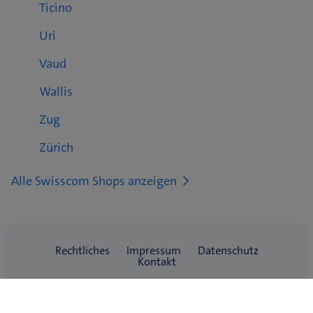
Ticino
Uri
Vaud
Wallis
Zug
Zürich
Alle Swisscom Shops anzeigen