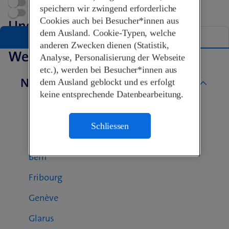
Terminvereinbarung
speichern wir zwingend erforderliche
Swisscom World Partner
Cookies auch bei Besucher*innen aus
Unsere Shops in Altstätten
dem Ausland. Cookie-Typen, welche
Liste
Karte
anderen Zwecken dienen (Statistik,
Weitere Swisscom Shops
Analyse, Personalisierung der Webseite
etc.), werden bei Besucher*innen aus
Nach Kanton
dem Ausland geblockt und es erfolgt
keine entsprechende Datenbearbeitung.
Aargau
Basel-Landschaft
Schliessen
Basel-Stadt
Bern
Fribourg
Genève
Glarus