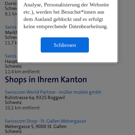
Dornierstrasse 18, 9423 Altenrhein
Analyse, Personalisierung der Webseite
Schweiz
etc.), werden bei Besucher*innen aus
8,1 km entfernt
dem Ausland geblockt und es erfolgt
keine entsprechende Datenbearbeitung.
Swisscom Shop - Altstätten SG
Marktgasse 29, 9450 Altstätten
Schweiz
11,7 km entfernt
Schliessen
Swisscom Shop
Hauptstr. 56, 9400 Rorschach
Schweiz
12,4 km entfernt
Shops in Ihrem Kanton
Swisscom World Partner - müller mobile gmbh
Rütistrasse 6a, 9325 Roggwil
Schweiz
20,1 km entfernt
Swisscom Shop - St. Gallen Webergasse
Webergasse 5, 9000 St. Gallen
Schweiz