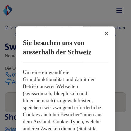
Swisscom Shops &
Sankt
Sankt
Swisscom
Öffnungszeiten
Gallen
Margrethen
Shop
Sie besuchen uns von
Swisscom Shop
ausserhalb der Schweiz
Neudorfstr. 60,
9430 St. Margrethen Sg, Schweiz
Die Öffnungszeiten erfahren Sie direkt im Shop
Um eine einwandfreie
071 744 55 06
Grundfunktionalität und damit den
Anreise planen
Betrieb unserer Webseiten
(swisscom.ch, blueplus.ch und
bluecinema.ch) zu gewährleisten,
speichern wir zwingend erforderliche
Cookies auch bei Besucher*innen aus
Shops in der Nähe
dem Ausland. Cookie-Typen, welche
anderen Zwecken dienen (Statistik,
Swisscom World Partner - pq mobile GmbH