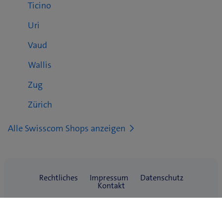
Ticino
Uri
Vaud
Wallis
Zug
Zürich
Alle Swisscom Shops anzeigen