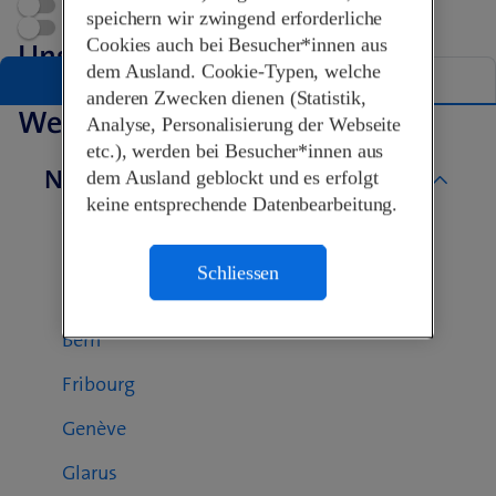
Terminvereinbarung
speichern wir zwingend erforderliche
Swisscom World Partner
Cookies auch bei Besucher*innen aus
Unsere Shops in Brig-Glis
dem Ausland. Cookie-Typen, welche
Liste
Karte
anderen Zwecken dienen (Statistik,
Weitere Swisscom Shops
Analyse, Personalisierung der Webseite
etc.), werden bei Besucher*innen aus
Nach Kanton
dem Ausland geblockt und es erfolgt
keine entsprechende Datenbearbeitung.
Aargau
Basel-Landschaft
Schliessen
Basel-Stadt
Bern
Fribourg
Genève
Glarus