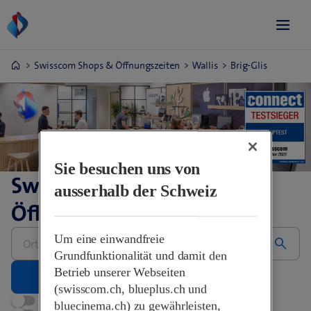
Swisscom Shops & Öffnungszeiten
Wallis
Brig-Glis
Sie besuchen uns von
Swisscom Shops &
ausserhalb der Schweiz
Öffnungszeiten
Bitte
Um eine einwandfreie
Adresse
eingeben
Grundfunktionalität und damit den
Betrieb unserer Webseiten
(swisscom.ch, blueplus.ch und
Jetzt geöffnet
bluecinema.ch) zu gewährleisten,