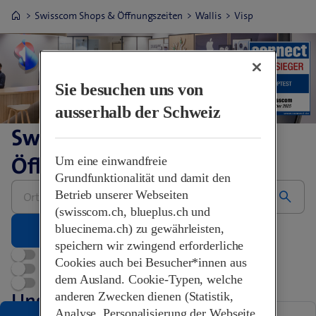
Swisscom Shops & Öffnungszeiten
Wallis
Visp
Sie besuchen uns von
ausserhalb der Schweiz
Swisscom Shops &
Öffnungszeiten
Um eine einwandfreie
Grundfunktionalität und damit den
Bitte
Betrieb unserer Webseiten
Adresse
eingeben
(swisscom.ch, blueplus.ch und
bluecinema.ch) zu gewährleisten,
speichern wir zwingend erforderliche
Jetzt geöffnet
Cookies auch bei Besucher*innen aus
Terminvereinbarung
dem Ausland. Cookie-Typen, welche
Swisscom World Partner
Unsere Shops in Visp
anderen Zwecken dienen (Statistik,
Analyse, Personalisierung der Webseite