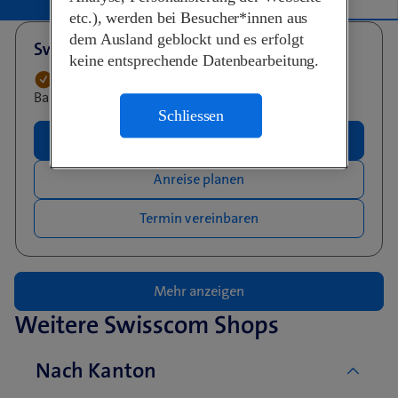
Liste
Karte
etc.), werden bei Besucher*innen aus
dem Ausland geblockt und es erfolgt
Swisscom Shop - Visp
keine entsprechende Datenbearbeitung.
Schliesst demnächst
12:00 • Öffnet um 13:30
Bahnhofplatz 10, 3930 Visp
Schliessen
Mehr Infos
Anreise planen
Termin vereinbaren
Mehr anzeigen
Weitere Swisscom Shops
Nach Kanton