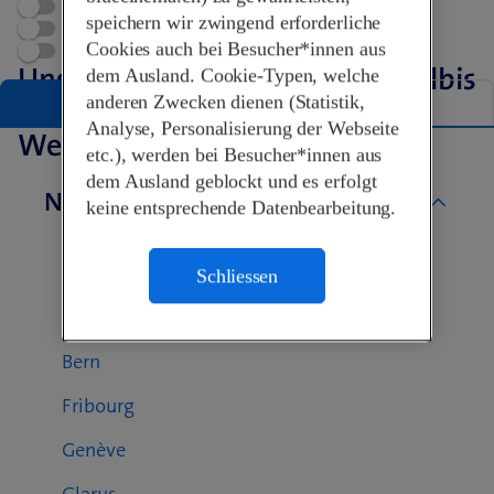
Jetzt geöffnet
speichern wir zwingend erforderliche
Terminvereinbarung
Cookies auch bei Besucher*innen aus
Swisscom World Partner
Unsere Shops in Affoltern am Albis
dem Ausland. Cookie-Typen, welche
anderen Zwecken dienen (Statistik,
Liste
Karte
Analyse, Personalisierung der Webseite
Weitere Swisscom Shops
etc.), werden bei Besucher*innen aus
dem Ausland geblockt und es erfolgt
Nach Kanton
keine entsprechende Datenbearbeitung.
Aargau
Basel-Landschaft
Schliessen
Basel-Stadt
Bern
Fribourg
Genève