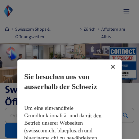
Swisscom Shops &
Zürich
Affoltern am
Öffnungszeiten
Albis
Sie besuchen uns von
ausserhalb der Schweiz
Swisscom Shops &
Öffnungszeiten
Um eine einwandfreie
Bitte
Grundfunktionalität und damit den
Adresse
eingeben
Betrieb unserer Webseiten
(swisscom.ch, blueplus.ch und
bluecinema.ch) zu gewährleisten,