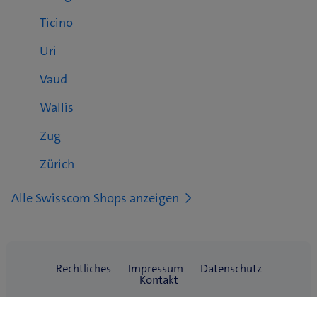
Ticino
Uri
Vaud
Wallis
Zug
Zürich
Alle Swisscom Shops anzeigen