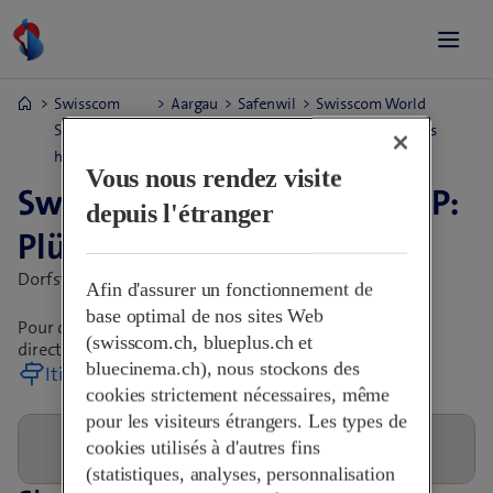
Swisscom
Aargau
Safenwil
Swisscom World
Shops et
Partner - EP: Plüss
horaires
GmbH
Vous nous rendez visite
Swisscom World Partner - EP:
depuis l'étranger
Plüss GmbH
Dorfstrasse 8,
5745 Safenwil, Suisse
Afin d'assurer un fonctionnement de
base optimal de nos sites Web
Pour connaître les heures d’ouverture, contactez
(swisscom.ch, blueplus.ch et
directement le Shop.
bluecinema.ch), nous stockons des
Itinéraire
cookies strictement nécessaires, même
pour les visiteurs étrangers. Les types de
cookies utilisés à d'autres fins
(statistiques, analyses, personnalisation