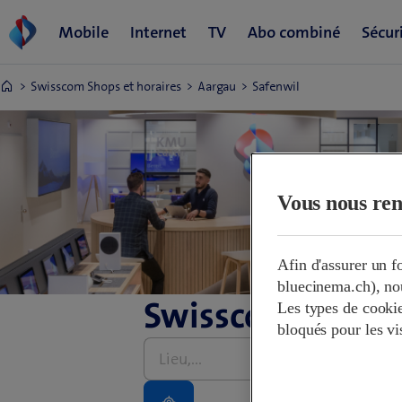
Swisscom Shops et horaires
Aargau
Safenwil
Vous nous ren
Afin d'assurer un 
bluecinema.ch), nou
Swisscom Shops 
Les types de cookies
bloqués pour les vi
Saisir
une
adresse