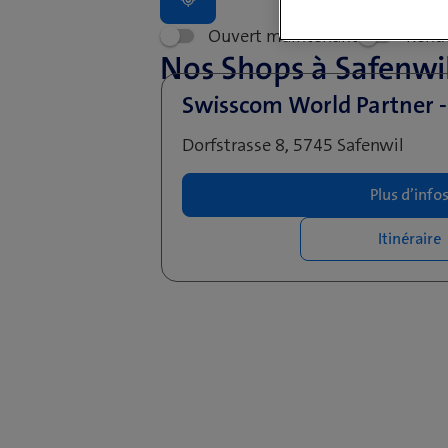
Ouvert maintenant
Rend
Nos Shops à Safenwi
Swisscom World Partner -
Dorfstrasse 8, 5745 Safenwil
Plus d’info
Itinéraire