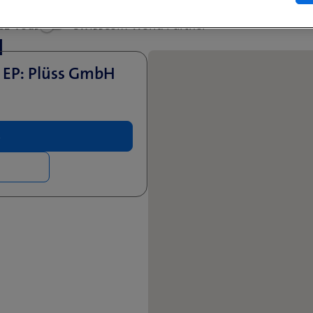
ez-vous
Swisscom World Partner
l
 EP: Plüss GmbH
s