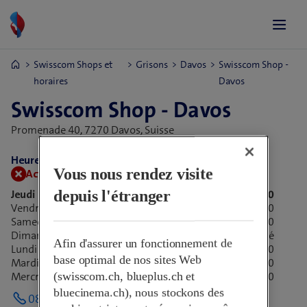
Swisscom Shops et
Grisons
Davos
Swisscom Shop -
horaires
Davos
Swisscom Shop - Davos
Promenade 40,
7270 Davos, Suisse
Heures d’ouverture:
Vous nous rendez visite
Actuellement fermé.
Ouvre demain à 09:00
depuis l'étranger
Jeudi
09:00-18:30
Vendredi
09:00-18:30
Samedi
09:00-17:00
Dimanche
Fermé
Afin d'assurer un fonctionnement de
Lundi
09:00-18:30
base optimal de nos sites Web
Mardi
09:00-18:30
(swisscom.ch, blueplus.ch et
Mercredi
09:00-18:30
bluecinema.ch), nous stockons des
081 413 44 55