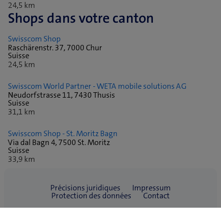
24,5 km
Shops dans votre canton
Swisscom Shop
Raschärenstr. 37, 7000 Chur
Suisse
24,5 km
Swisscom World Partner - WETA mobile solutions AG
Neudorfstrasse 11, 7430 Thusis
Suisse
31,1 km
Swisscom Shop - St. Moritz Bagn
Via dal Bagn 4, 7500 St. Moritz
Suisse
33,9 km