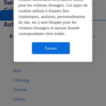
Swisscom Shops dans le canton
pour les visiteurs étrangers. Les types de
Grisons
cookies utilisés à d'autres fins
Liste
Carte
(statistiques, analyses, personnalisation
du site, etc.) sont bloqués pour les
Autres Swisscom Shops
visiteurs étrangers et aucune donnée
correspondante n'est traitée.
Par canton
Aargau
Fermer
Basel-Landschaft
Basel-Stadt
Bern
Fribourg
Genève
Glarus