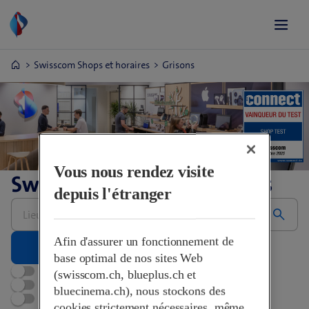
Swisscom Shops et horaires
Grisons
Vous nous rendez visite
Swisscom Shops et horaires
depuis l'étranger
Saisir
une
adresse
Afin d'assurer un fonctionnement de
base optimal de nos sites Web
Ouvert maintenant
(swisscom.ch, blueplus.ch et
Rendez-vous
bluecinema.ch), nous stockons des
Swisscom World Partner
cookies strictement nécessaires, même