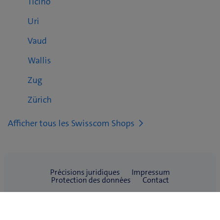
Ticino
Uri
Vaud
Wallis
Zug
Zürich
Afficher tous les Swisscom Shops