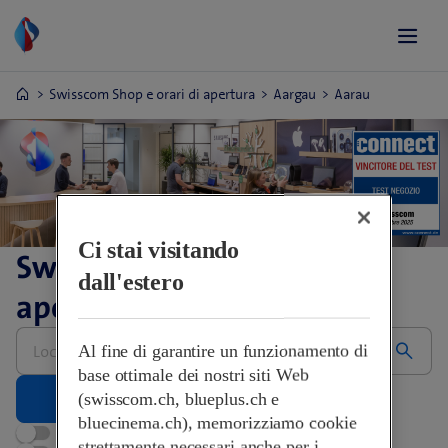
Swisscom Shop e orari di apertura
Aargau
Aarau
Ci stai visitando
Swisscom Shop e orari di
dall'estero
apertura
Inserire
Al fine di garantire un funzionamento di
l’indirizzo,
grazie
base ottimale dei nostri siti Web
(swisscom.ch, blueplus.ch e
bluecinema.ch), memorizziamo cookie
Aperti adesso
strettamente necessari anche per i