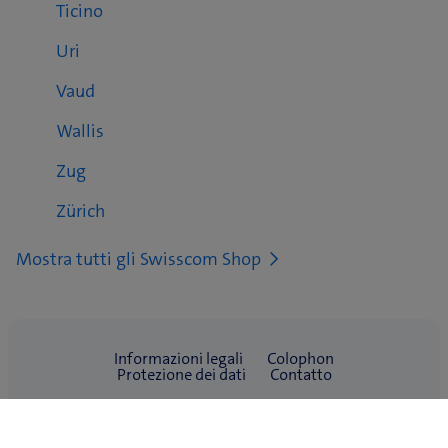
Ticino
Uri
Vaud
Wallis
Zug
Zürich
Mostra tutti gli Swisscom Shop