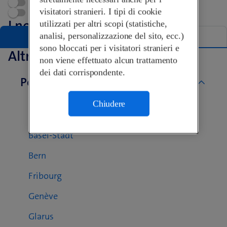
Appuntamento
visitatori stranieri. I tipi di cookie
Swisscom World Partner
I nostri Shop a Aarau
utilizzati per altri scopi (statistiche,
analisi, personalizzazione del sito, ecc.)
Elenco
Mappa
sono bloccati per i visitatori stranieri e
Altri Swisscom Shop
non viene effettuato alcun trattamento
dei dati corrispondente.
Per cantone
Aargau
Chiudere
Basel-Landschaft
Basel-Stadt
Bern
Fribourg
Genève
Glarus