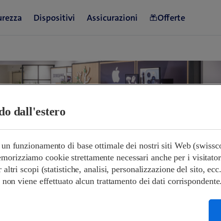
ndo dall'estero
e un funzionamento di base ottimale dei nostri siti Web (swiss
orizziamo cookie strettamente necessari anche per i visitatori s
orari di apertura
r altri scopi (statistiche, analisi, personalizzazione del sito, ecc
 e non viene effettuato alcun trattamento dei dati corrispondente