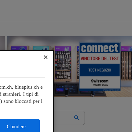
com.ch, blueplus.ch e
tranieri. I tipi di
.) sono bloccati per i
.
Chiudere