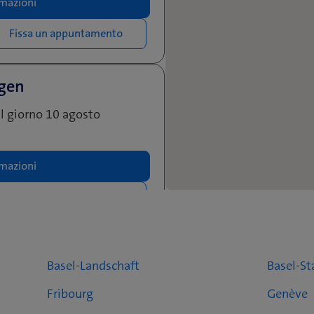
mazioni
Fissa un appuntamento
ngen
il giorno 10 agosto
mazioni
Fissa un appuntamento
- müller mobile gmbh
Basel-Landschaft
Basel-St
Fribourg
Genève
mazioni