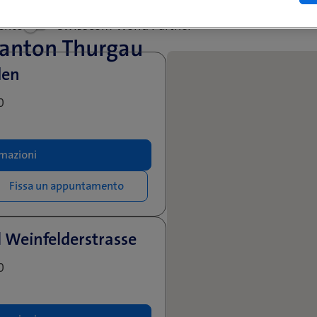
ento
Swisscom World Partner
Canton Thurgau
den
0
mazioni
Fissa un appuntamento
 Weinfelderstrasse
0