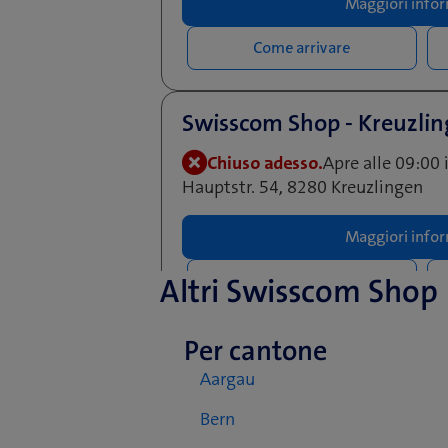
Maggiori infor
Come arrivare
Swisscom Shop - Kreuzli
Chiuso adesso.
Apre alle 09:00 
Hauptstr. 54, 8280 Kreuzlingen
Maggiori infor
Altri Swisscom Shop
Come arrivare
Per cantone
Swisscom World Partner 
Aargau
Rütistrasse 6a, 9325 Roggwil
Bern
Maggiori infor