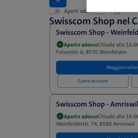
Aperti adesso
Appuntam
Swisscom Shop nel 
Swisscom Shop - Weinfel
Aperto adesso
Chiude alle 16:0
Felsenstr. 6, 8570 Weinfelden
Maggiori infor
Come arrivare
Swisscom Shop - Amriswil
Aperto adesso
Chiude alle 16:0
Weinfelderstr. 74, 8580 Amriswil