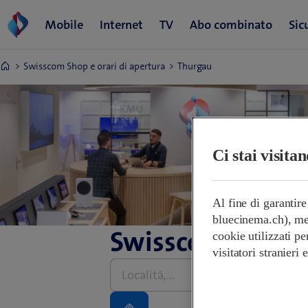
Swisscom Shop e orari di apertura
Thurgau
Ci stai visita
Al fine di garantir
bluecinema.ch), mem
Swisscom Shop e 
cookie utilizzati pe
visitatori stranieri
Inserire
l’indirizzo,
grazie