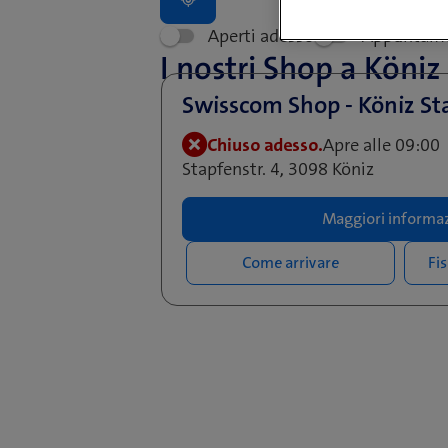
Aperti adesso
Appuntam
I nostri Shop a Köniz
Swisscom Shop - Köniz St
Chiuso adesso.
Apre alle 09:00
Stapfenstr. 4, 3098 Köniz
Maggiori informaz
Come arrivare
Fi