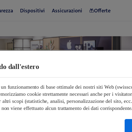
ndo dall'estero
e un funzionamento di base ottimale dei nostri siti Web (swiss
orizziamo cookie strettamente necessari anche per i visitatori s
orari di apertura
r altri scopi (statistiche, analisi, personalizzazione del sito, ecc
 e non viene effettuato alcun trattamento dei dati corrispondente