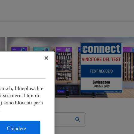
com.ch, blueplus.ch e
tranieri. I tipi di
.) sono bloccati per i
.
Chiudere