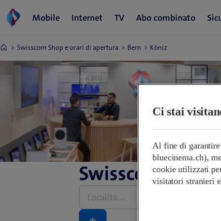
Swisscom Shop e orari di apertura
Bern
Köniz
Ci stai visita
Al fine di garantir
bluecinema.ch), mem
Swisscom Shop e 
cookie utilizzati pe
visitatori stranieri
Inserire
l’indirizzo,
grazie