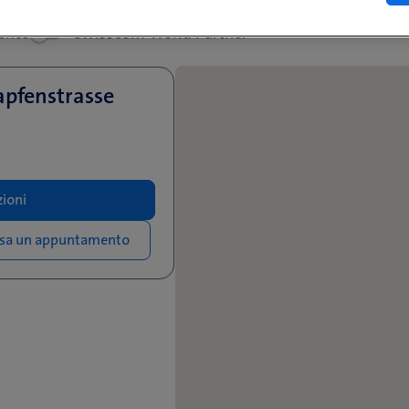
ento
Swisscom World Partner
apfenstrasse
ioni
ssa un appuntamento