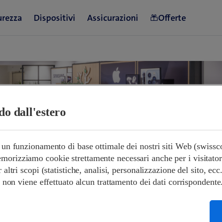
ndo dall'estero
e un funzionamento di base ottimale dei nostri siti Web (swiss
orizziamo cookie strettamente necessari anche per i visitatori s
orari di apertura
r altri scopi (statistiche, analisi, personalizzazione del sito, ecc
 e non viene effettuato alcun trattamento dei dati corrispondente