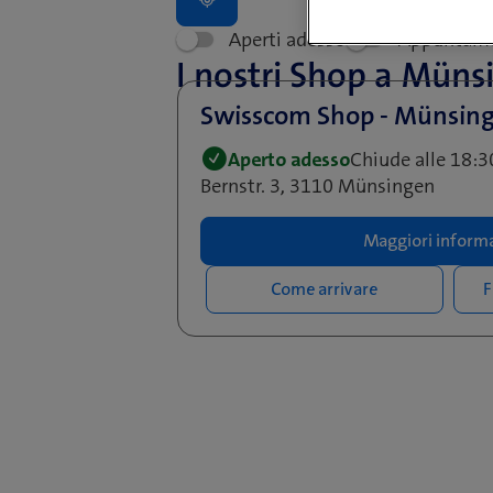
Aperti adesso
Appuntam
I nostri Shop a Müns
Swisscom Shop - Münsing
Aperto adesso
Chiude alle 18:3
Bernstr. 3, 3110 Münsingen
Maggiori informa
Come arrivare
F