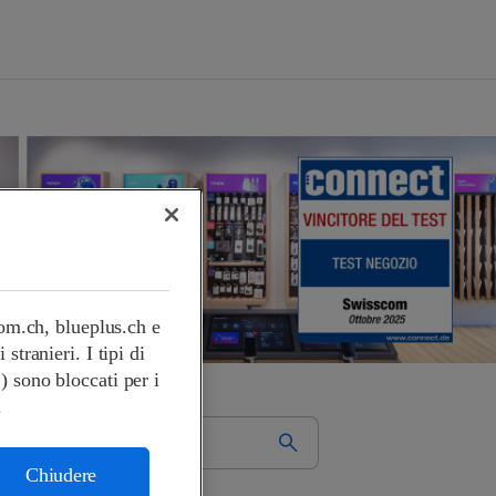
com.ch, blueplus.ch e
tranieri. I tipi di
.) sono bloccati per i
.
Chiudere