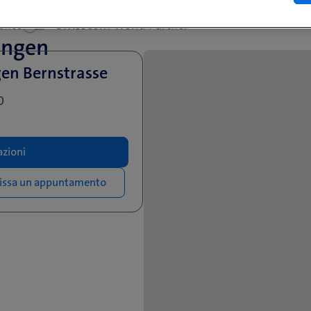
ento
Swisscom World Partner
ingen
en Bernstrasse
0
zioni
issa un appuntamento