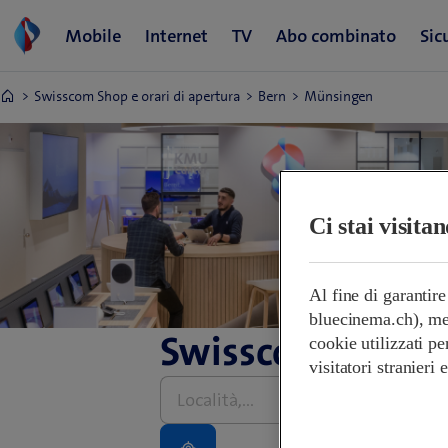
Swisscom Shop e orari di apertura
Bern
Münsingen
Ci stai visita
Al fine di garantir
bluecinema.ch), mem
Swisscom Shop e 
cookie utilizzati pe
visitatori stranieri
Inserire
l’indirizzo,
grazie