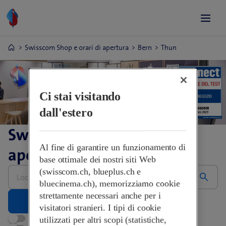
Swisscom Shop e orari di apertura
Bern
Thun
Ci stai visitando
dall'estero
Swisscom Shop e orari di
Al fine di garantire un funzionamento di
apertura
base ottimale dei nostri siti Web
Inserire
(swisscom.ch, blueplus.ch e
l’indirizzo,
bluecinema.ch), memorizziamo cookie
grazie
strettamente necessari anche per i
visitatori stranieri. I tipi di cookie
Aperti adesso
utilizzati per altri scopi (statistiche,