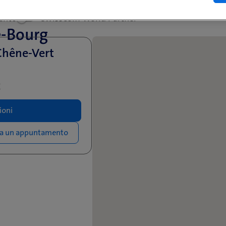
ento
Swisscom World Partner
e-Bourg
Chêne-Vert
g
ioni
sa un appuntamento