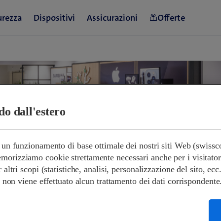
ndo dall'estero
e un funzionamento di base ottimale dei nostri siti Web (swiss
orizziamo cookie strettamente necessari anche per i visitatori s
orari di apertura
r altri scopi (statistiche, analisi, personalizzazione del sito, ecc
 e non viene effettuato alcun trattamento dei dati corrispondente