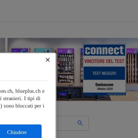
com.ch, blueplus.ch e
tranieri. I tipi di
.) sono bloccati per i
.
Chiudere