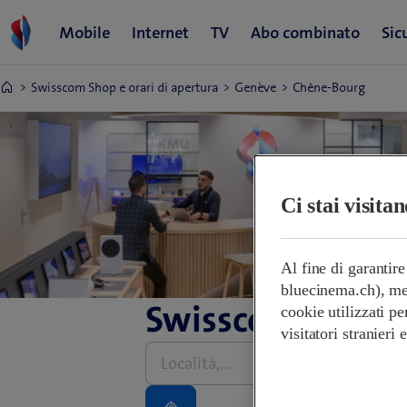
Swisscom Shop e orari di apertura
Genève
Chêne-Bourg
Ci stai visita
Al fine di garantir
bluecinema.ch), mem
Swisscom Shop e 
cookie utilizzati pe
visitatori stranieri
Inserire
l’indirizzo,
grazie