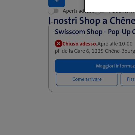
Aperti adesso
Appuntam
I nostri Shop a Chên
Swisscom Shop - Pop-Up 
Chiuso adesso.
Apre alle 10:00
pl. de la Gare 6, 1225 Chêne-Bour
Maggiori informaz
Come arrivare
Fis