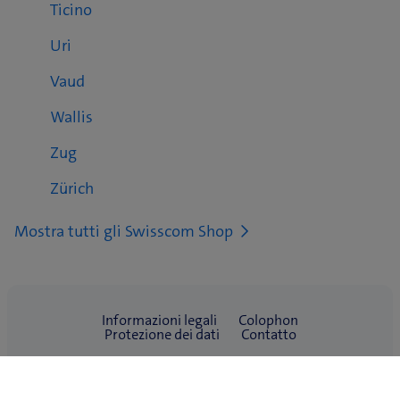
Ticino
Uri
Vaud
Wallis
Zug
Zürich
Mostra tutti gli Swisscom Shop