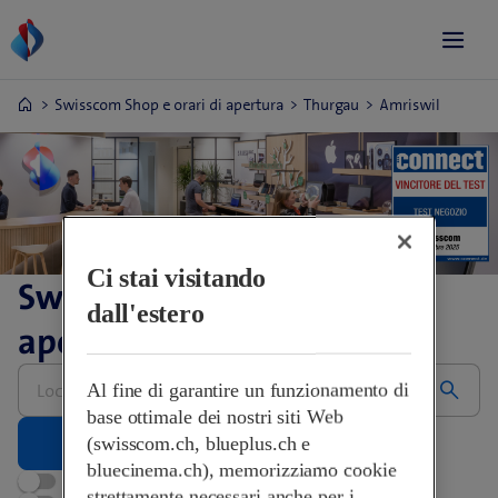
Swisscom Shop e orari di apertura
Thurgau
Amriswil
Ci stai visitando
Swisscom Shop e orari di
dall'estero
apertura
Inserire
Al fine di garantire un funzionamento di
l’indirizzo,
grazie
base ottimale dei nostri siti Web
(swisscom.ch, blueplus.ch e
bluecinema.ch), memorizziamo cookie
Aperti adesso
strettamente necessari anche per i