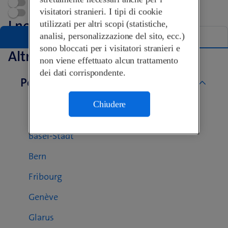
Appuntamento
visitatori stranieri. I tipi di cookie
Swisscom World Partner
I nostri Shop a Amriswil
utilizzati per altri scopi (statistiche,
analisi, personalizzazione del sito, ecc.)
Elenco
Mappa
sono bloccati per i visitatori stranieri e
Altri Swisscom Shop
non viene effettuato alcun trattamento
dei dati corrispondente.
Per cantone
Aargau
Chiudere
Basel-Landschaft
Basel-Stadt
Bern
Fribourg
Genève
Glarus