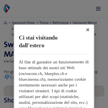
Swisscom Shop
Ticino
Bellinzona
Swisscom World
e orari di
Partner -
apertura
MANTOCOM SA
Ci stai visitando
Swisscom World Partner -
dall'estero
MANTOCOM SA
via Campagna 2E,
6512 Giubiasco, Svizzera
Al fine di garantire un funzionamento di
base ottimale dei nostri siti Web
Per gli orari di apertura, rivolgersi direttamente allo Shop
(swisscom.ch, blueplus.ch e
Come arrivare
bluecinema.ch), memorizziamo cookie
strettamente necessari anche per i
visitatori stranieri. I tipi di cookie
utilizzati per altri scopi (statistiche,
Shop nelle vicinanze
analisi, personalizzazione del sito, ecc.)