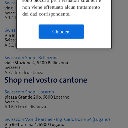
sono bloccati per i visitatori stranieri e
Swisscom World Partner - Telecom Security SA
non viene effettuato alcun trattamento
via alla Pobbia 14, 6514 Sementina
Svizzera
dei dati corrispondente.
A 1,1 km di distanza
Swisscom Shop - S. Antonino
Chiudere
Via Industrie , 6592 S. Antonino
Svizzera
A 3,1 km di distanza
Swisscom Shop - Bellinzona
viale Stazione 4, 6500 Bellinzona
Svizzera
A 3,1 km di distanza
Shop nel vostro cantone
Swisscom Shop - Locarno
piazza Grande 20b, 6600 Locarno
Svizzera
A 16,0 km di distanza
Swisscom World Partner - Ing. Carlo Bosia SA (Lugano)
Via Beltramina 4, 6900 Lugano