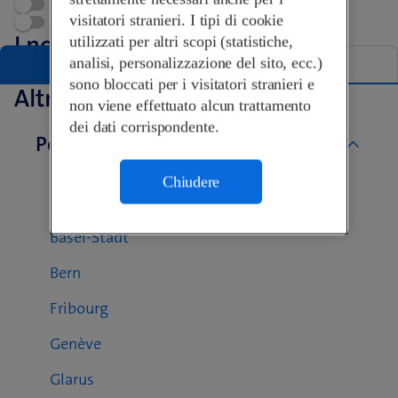
Appuntamento
visitatori stranieri. I tipi di cookie
Swisscom World Partner
I nostri Shop a Bellinzona
utilizzati per altri scopi (statistiche,
analisi, personalizzazione del sito, ecc.)
Elenco
Mappa
sono bloccati per i visitatori stranieri e
Altri Swisscom Shop
non viene effettuato alcun trattamento
dei dati corrispondente.
Per cantone
Aargau
Chiudere
Basel-Landschaft
Basel-Stadt
Bern
Fribourg
Genève
Glarus