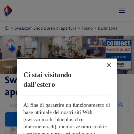
Swisscom Shop e orari di apertura
Ticino
Bellinzona
Ci stai visitando
Swisscom Shop e orari di
dall'estero
apertura
Inserire
Al fine di garantire un funzionamento di
l’indirizzo,
grazie
base ottimale dei nostri siti Web
(swisscom.ch, blueplus.ch e
bluecinema.ch), memorizziamo cookie
Aperti adesso
strettamente necessari anche per i