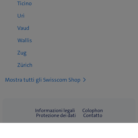
Ticino
Uri
Vaud
Wallis
Zug
Zürich
Mostra tutti gli Swisscom Shop