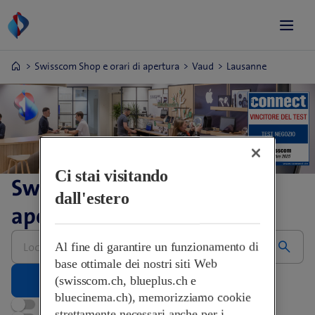
Swisscom Shop e orari di apertura
Vaud
Lausanne
Ci stai visitando
Swisscom Shop e orari di
dall'estero
apertura
Inserire
Al fine di garantire un funzionamento di
l’indirizzo,
grazie
base ottimale dei nostri siti Web
(swisscom.ch, blueplus.ch e
bluecinema.ch), memorizziamo cookie
Aperti adesso
strettamente necessari anche per i