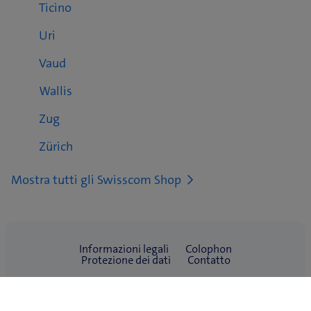
Ticino
Uri
Vaud
Wallis
Zug
Zürich
Mostra tutti gli Swisscom Shop