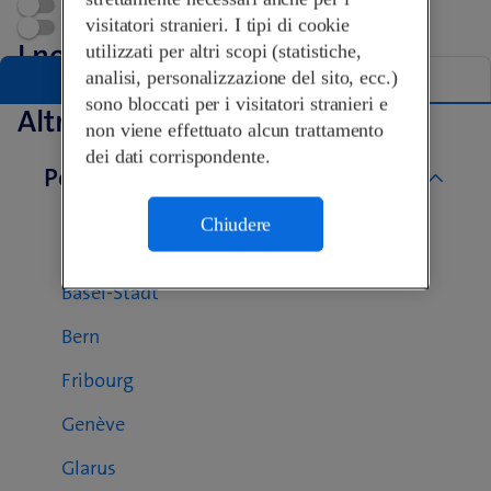
Appuntamento
visitatori stranieri. I tipi di cookie
Swisscom World Partner
I nostri Shop a Lausanne
utilizzati per altri scopi (statistiche,
analisi, personalizzazione del sito, ecc.)
Elenco
Mappa
sono bloccati per i visitatori stranieri e
Altri Swisscom Shop
non viene effettuato alcun trattamento
dei dati corrispondente.
Per cantone
Aargau
Chiudere
Basel-Landschaft
Basel-Stadt
Bern
Fribourg
Genève
Glarus