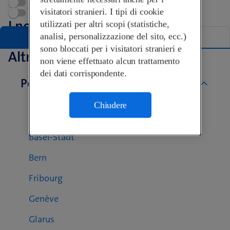
Appuntamento
visitatori stranieri. I tipi di cookie
Swisscom World Partner
I nostri Shop a Rolle
utilizzati per altri scopi (statistiche,
analisi, personalizzazione del sito, ecc.)
Elenco
Mappa
sono bloccati per i visitatori stranieri e
Altri Swisscom Shop
non viene effettuato alcun trattamento
dei dati corrispondente.
Per cantone
Aargau
Chiudere
Basel-Landschaft
Basel-Stadt
Bern
Fribourg
Genève
Glarus