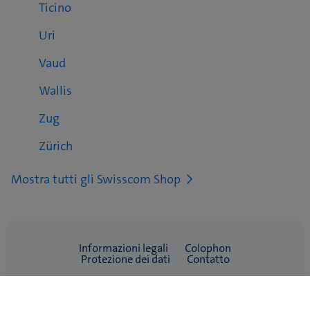
Ticino
Uri
Vaud
Wallis
Zug
Zürich
Mostra tutti gli Swisscom Shop