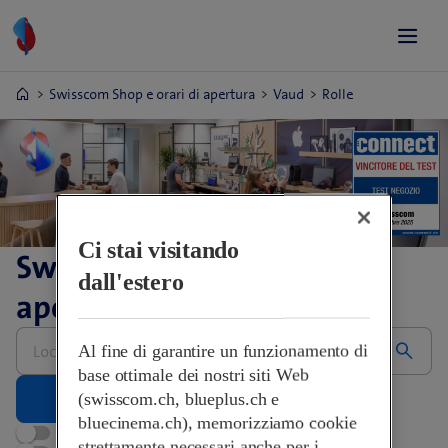
Swisscom Shop e orari di apertura
Vaud
Rolle
Ci stai visitando
Swisscom Shop e orari di
dall'estero
apertura
Inserire
Al fine di garantire un funzionamento di
l’indirizzo,
grazie
base ottimale dei nostri siti Web
(swisscom.ch, blueplus.ch e
bluecinema.ch), memorizziamo cookie
Aperti adesso
strettamente necessari anche per i