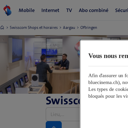
Swisscom Shops et horaires
Aargau
Oftringen
Vous nous ren
Afin d'assurer un 
bluecinema.ch), nou
Les types de cookies
bloqués pour les vi
Swisscom Shops 
Saisir
une
adresse