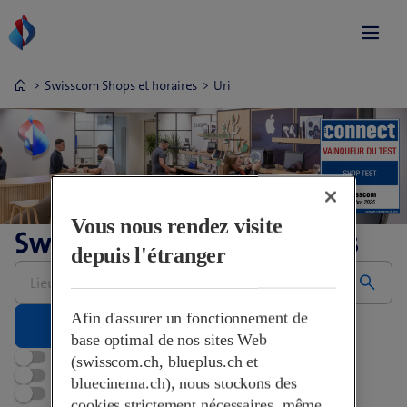
Swisscom Shops et horaires
Uri
Vous nous rendez visite
Swisscom Shops et horaires
depuis l'étranger
Saisir
une
adresse
Afin d'assurer un fonctionnement de
base optimal de nos sites Web
Ouvert maintenant
(swisscom.ch, blueplus.ch et
Rendez-vous
bluecinema.ch), nous stockons des
Swisscom World Partner
cookies strictement nécessaires, même