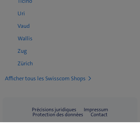
Ticino
Uri
Vaud
Wallis
Zug
Zürich
Afficher tous les Swisscom Shops