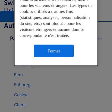
Swisscom Shops dans le canton
pour les visiteurs étrangers. Les types de
Uri
cookies utilisés à d'autres fins
Liste
Carte
(statistiques, analyses, personnalisation
du site, etc.) sont bloqués pour les
Autres Swisscom Shops
visiteurs étrangers et aucune donnée
correspondante n'est traitée.
Par canton
Aargau
Fermer
Basel-Landschaft
Basel-Stadt
Bern
Fribourg
Genève
Glarus