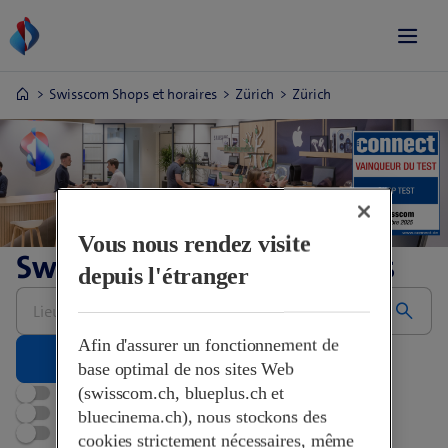
Swisscom Shops et horaires
Zürich
Zürich
Vous nous rendez visite
Swisscom Shops et horaires
depuis l'étranger
Saisir
une
adresse
Afin d'assurer un fonctionnement de
base optimal de nos sites Web
Ouvert maintenant
(swisscom.ch, blueplus.ch et
Rendez-vous
bluecinema.ch), nous stockons des
Swisscom World Partner
cookies strictement nécessaires, même