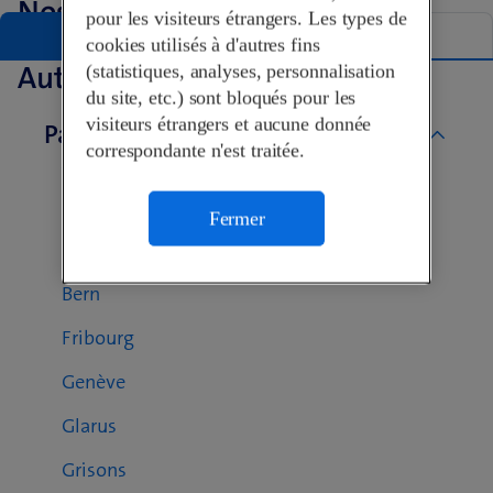
Nos Shops à Zürich
pour les visiteurs étrangers. Les types de
Liste
Carte
cookies utilisés à d'autres fins
Autres Swisscom Shops
(statistiques, analyses, personnalisation
du site, etc.) sont bloqués pour les
visiteurs étrangers et aucune donnée
Par canton
correspondante n'est traitée.
Aargau
Basel-Landschaft
Fermer
Basel-Stadt
Bern
Fribourg
Genève
Glarus
Grisons