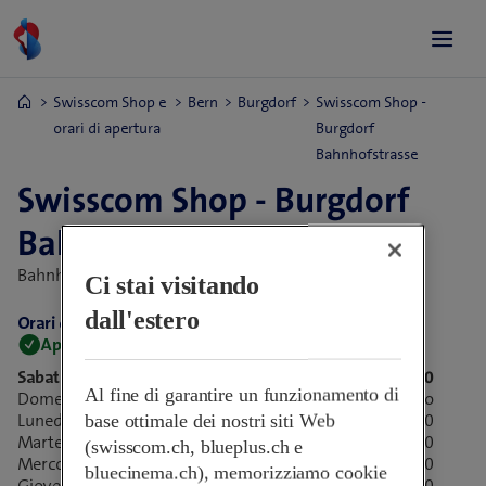
Swisscom Shop e
Bern
Burgdorf
Swisscom Shop -
orari di apertura
Burgdorf
Bahnhofstrasse
Swisscom Shop - Burgdorf
Bahnhofstrasse
Bahnhofstrasse 15,
3400 Burgdorf, Svizzera
Ci stai visitando
dall'estero
Orari di apertura:
Aperto adesso
Chiude alle 16:00
Sabato
09:00-16:00
Al fine di garantire un funzionamento di
Domenica
Chiuso
Lunedì
09:00-18:30
base ottimale dei nostri siti Web
Martedì
09:00-18:30
(swisscom.ch, blueplus.ch e
Mercoledì
09:00-18:30
bluecinema.ch), memorizziamo cookie
Giovedì
09:00-18:30