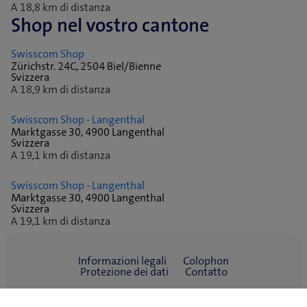
A 18,8 km di distanza
Shop nel vostro cantone
Swisscom Shop
Zürichstr. 24C, 2504 Biel/Bienne
Svizzera
A 18,9 km di distanza
Swisscom Shop - Langenthal
Marktgasse 30, 4900 Langenthal
Svizzera
A 19,1 km di distanza
Swisscom Shop - Langenthal
Marktgasse 30, 4900 Langenthal
Svizzera
A 19,1 km di distanza